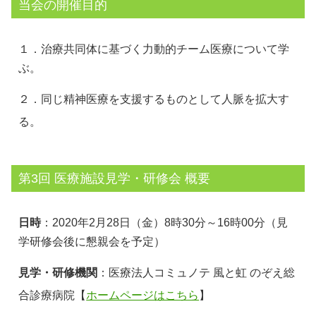
当会の開催目的
１．治療共同体に基づく力動的チーム医療について学
ぶ。
２．同じ精神医療を支援するものとして人脈を拡大す
る。
第3回 医療施設見学・研修会 概要
日時
：2020年2月28日（金）8時30分～16時00分（見
学研修会後に懇親会を予定）
見学・研修機関
：医療法人コミュノテ 風と虹 のぞえ総
合診療病院【
ホームページはこちら
】