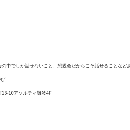
会の中でしか話せないこと、懇親会だからこそ話せることなど
やび
3-10アソルティ難波4F