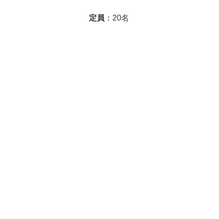
定員
：20名